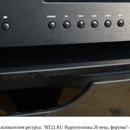
ьзователем ресурса: "RT22.RU Радиотехника 20 века, форумы" 