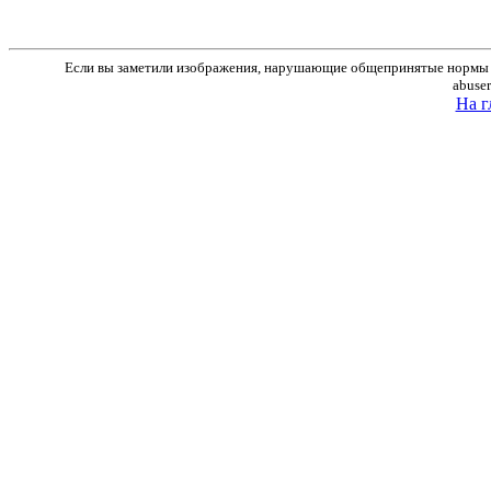
Если вы заметили изображения, нарушающие общепринятые нормы м
abuse
На г