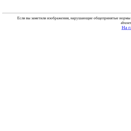
Если вы заметили изображения, нарушающие общепринятые нормы м
abuse
На г