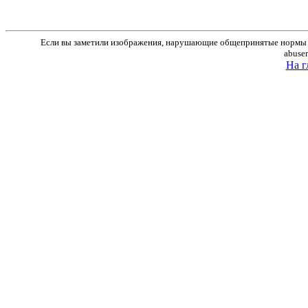
Если вы заметили изображения, нарушающие общепринятые нормы м
abuse
На г