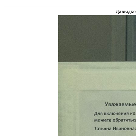
Давыдков