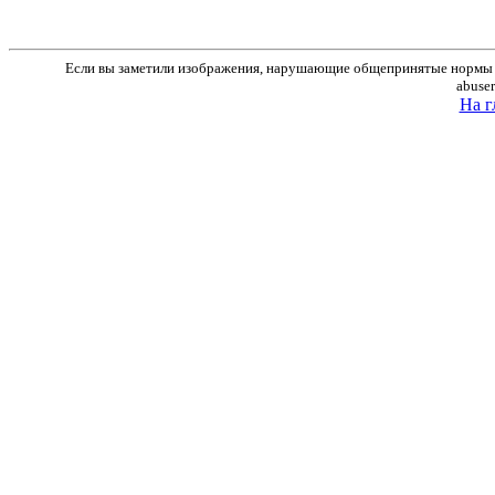
Если вы заметили изображения, нарушающие общепринятые нормы м
abuse
На г