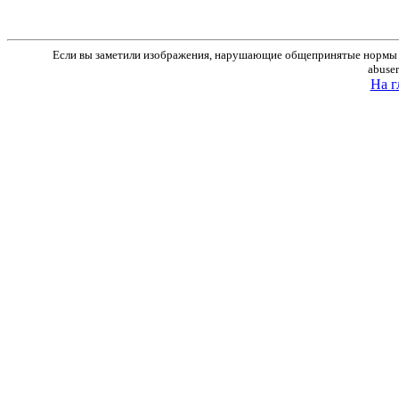
Если вы заметили изображения, нарушающие общепринятые нормы м
abuse
На г