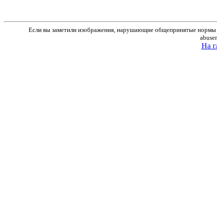
Если вы заметили изображения, нарушающие общепринятые нормы м
abuse
На г