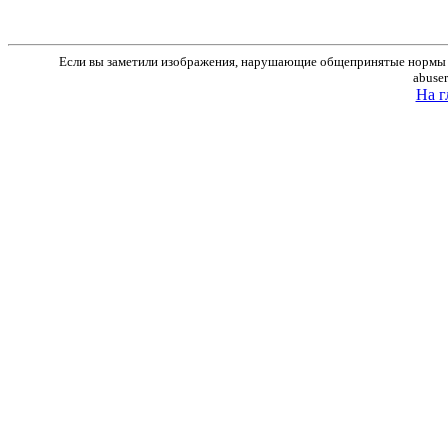
Если вы заметили изображения, нарушающие общепринятые нормы м
abuse
На г