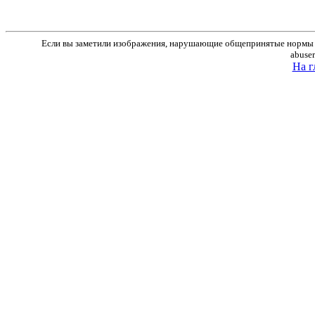
Если вы заметили изображения, нарушающие общепринятые нормы м
abuse
На г