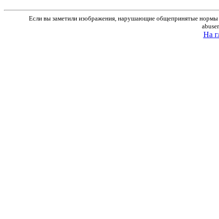
Если вы заметили изображения, нарушающие общепринятые нормы м
abuse
На г