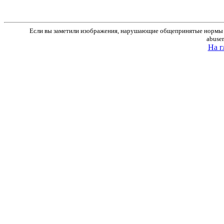
Если вы заметили изображения, нарушающие общепринятые нормы м
abuse
На г