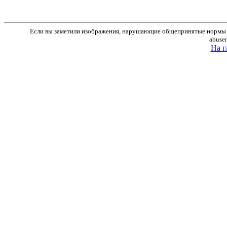
Если вы заметили изображения, нарушающие общепринятые нормы м
abuse
На г