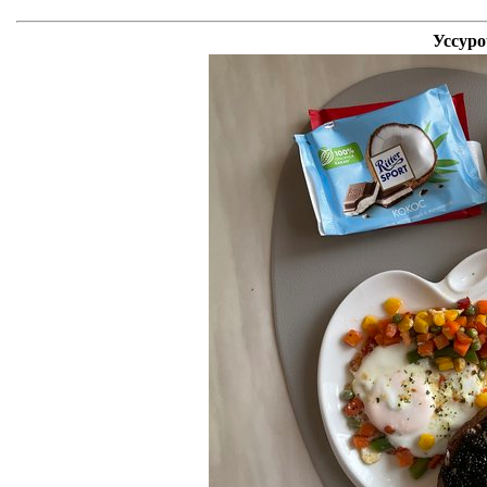
Уссуро