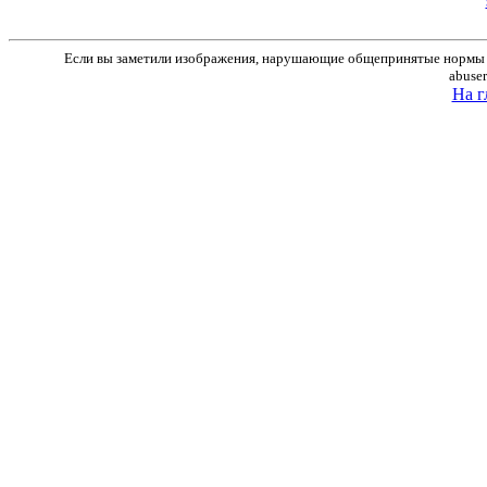
Если вы заметили изображения, нарушающие общепринятые нормы м
abuse
На г