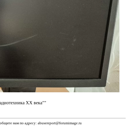
радиотехника ХХ века""
бщите нам по адресу: abusereport@forumimage.ru