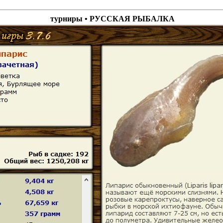
турниры • РУССКАЯ РЫБАЛКА