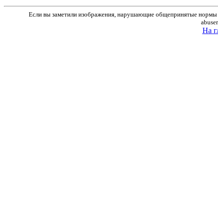
Если вы заметили изображения, нарушающие общепринятые нормы м
abuse
На г