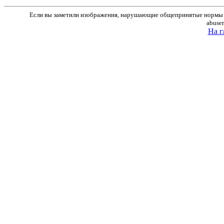
Если вы заметили изображения, нарушающие общепринятые нормы м
abuse
На г