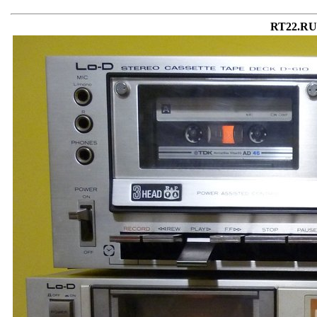
RT22.RU 