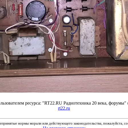
ьзователем ресурса: "RT22.RU Радиотехника 20 века, форумы" 
rt22.ru
принятые нормы морали или действующего законодательства, пожалуйста, соо