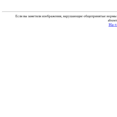
Если вы заметили изображения, нарушающие общепринятые нормы м
abuse
На г