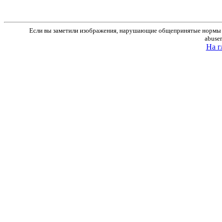
Если вы заметили изображения, нарушающие общепринятые нормы м
abuse
На г