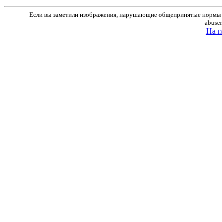
Если вы заметили изображения, нарушающие общепринятые нормы м
abuse
На г