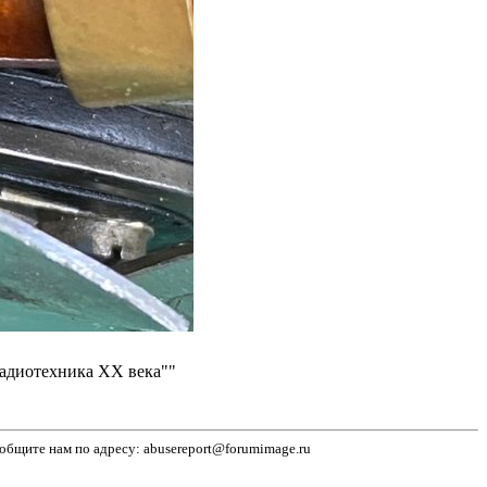
радиотехника ХХ века""
бщите нам по адресу: abusereport@forumimage.ru