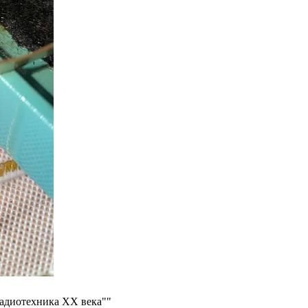
радиотехника ХХ века""