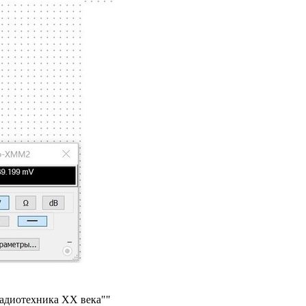
радиотехника ХХ века""